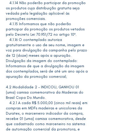
4.1.14 Não poderão participar da promoção
os produtos cuja distribuição gratuita seja
vedada pela legislação aplicável às
promoções comerciais.
4.1.15 Informamos que não poderão
participar da promoção os produtos vetados
pelo Decreto Lei 70.951/72 no artigo 10º.
4.1.16 O contemplado autoriza
gratuitamente o uso de seu nome, imagem e
voz para divulgação da campanha pelo prazo
de 12 (doze) meses após a apuração.
Divulgação da imagem do contemplado:
Informamos de que a divulgação da imagem
dos contemplados, será de até um ano após a
apuração da promoção comercial;
4.2 Modalidade 2 - INDICOU, GANHOU 01
(uma) camisa comemorativa da Madeiras do
Brasil Copa Do Mundo.
4.2.1 A cada R$ 5.000,00 (cinco mil reais) em
compras em MDFs madeiras e unicolores da
Duratex, o marceneiro indicador da compra,
recebe 01 (uma) camisa comemorativa, desde
que cadastrado como marceneiro no sistema
de automação comercial da promotora, e