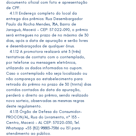
documento oficial com foto e apresentação
de CPF.
4.1.11 Endereço completo do local da
entrega dos prêmios: Rua Desembargador
Paulo da Rocha Mendes, 78A, Bairro de
Jaraguá, Maceió - CEP:
57.022-090
, o prêmio
será entregues no prazo de no máximo de 30
dias, após a data de apuração e serão livres
e desembaraçados de qualquer ônus.
4.1.12 A promotora realizará até 3 (três)
tentativas de contato com o contemplado,
por telefone ou mensagem eletrônica,
utilizando os dados informados no cupom.
Caso o contemplado não seja localizado ou
não compareça ao estabelecimento para
retirada do prêmio no prazo de 30 (trinta) dias
corridos contados da data da apuração,
perderá o direito ao prêmio, sendo realizado
novo sorteio, observadas as mesmas regras
deste regulamento.
4.1.13 Órgão de Defesa do Consumidor-
PROCON/AL, Rua do Livramento, n° 153 -
Centro, Maceió - AL CEP:
57020-030
, Tel.
Whatsapp
+55 (82) 98883-7586
ou 151 para
atendimento ao público.