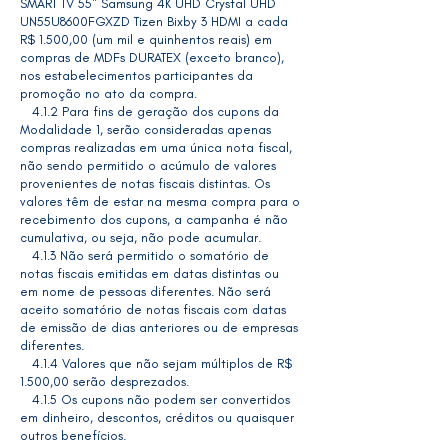
SMART TV 55" Samsung 4K UHD Crystal UHD
UN55U8600FGXZD Tizen Bixby 3 HDMI a cada
R$ 1.500,00 (um mil e quinhentos reais) em
compras de MDFs DURATEX (exceto branco),
nos estabelecimentos participantes da
promoção no ato da compra.
4.1.2 Para fins de geração dos cupons da
Modalidade 1, serão consideradas apenas
compras realizadas em uma única nota fiscal,
não sendo permitido o acúmulo de valores
provenientes de notas fiscais distintas. Os
valores têm de estar na mesma compra para o
recebimento dos cupons, a campanha é não
cumulativa, ou seja, não pode acumular.
4.1.3 Não será permitido o somatório de
notas fiscais emitidas em datas distintas ou
em nome de pessoas diferentes. Não será
aceito somatório de notas fiscais com datas
de emissão de dias anteriores ou de empresas
diferentes.
4.1.4 Valores que não sejam múltiplos de R$
1.500,00 serão desprezados.
4.1.5 Os cupons não podem ser convertidos
em dinheiro, descontos, créditos ou quaisquer
outros benefícios.