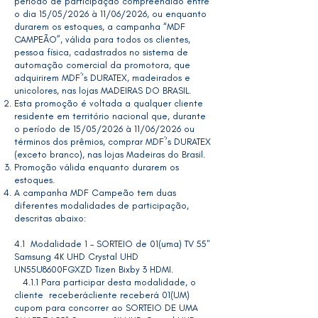
período de participação compreendido entre
o dia 15/05/2026 à 11/06/2026, ou enquanto
durarem os estoques, a campanha “MDF
CAMPEÃO”, válida para todos os clientes,
pessoa física, cadastrados no sistema de
automação comercial da promotora, que
adquirirem MDF´’s DURATEX, madeirados e
unicolores, nas lojas MADEIRAS DO BRASIL.
Esta promoção é voltada a qualquer cliente
residente em território nacional que, durante
o período de 15/05/2026 à 11/06/2026 ou
términos dos prêmios, comprar MDF´’s DURATEX
(exceto branco), nas lojas Madeiras do Brasil.
Promoção válida enquanto durarem os
estoques.
A campanha MDF Campeão tem duas
diferentes modalidades de participação,
descritas abaixo:
4.1 Modalidade 1 - SORTEIO de 01(uma) TV 55"
Samsung 4K UHD Crystal UHD
UN55U8600FGXZD Tizen Bixby 3 HDMI.
4.1.1 Para participar desta modalidade, o
cliente receberácliente receberá 01(UM)
cupom para concorrer ao SORTEIO DE UMA