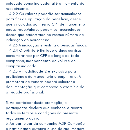
colocado como indicador até o momento do
recebimento.
4.2.2 Os valores poderão ser acumulados
para fins de apuração do benefício, desde
que vinculados ao mesmo CPF de marceneiro
cadastrado.Valores podem ser acumulados,
desde que cadastrado no mesmo número de
indicação do marceneiro.
4.2.3 A indicação é restrita a pessoas físicas.
4.2.4 O prêmio é limitado a duas camisas
comemorativas por CPF ao longo de toda
campanha, independente do volume de
comprar indicado.
4.2.5 A modalidade 2 é exclusiva para
profissionais da marcenaria e carpintaria. A
promotora de vendas poderá solicitar a
documentação que comprove o exercício da
atividade profissional.
5. Ao participar desta promoção, o
participante declara que conhece e aceita
todos os termos e condições do presente
regulamento acima.
6. Ao participar da campanha MDF Campeão
o participante autoriza o uso de sua imagem