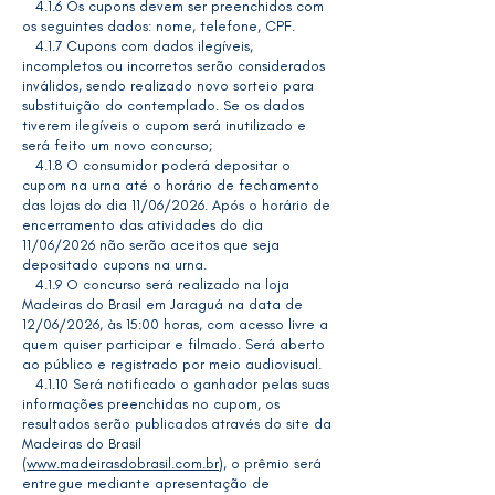
4.1.6 Os cupons devem ser preenchidos com
os seguintes dados: nome, telefone, CPF.
4.1.7 Cupons com dados ilegíveis,
incompletos ou incorretos serão considerados
inválidos, sendo realizado novo sorteio para
substituição do contemplado. Se os dados
tiverem ilegíveis o cupom será inutilizado e
será feito um novo concurso;
4.1.8 O consumidor poderá depositar o
cupom na urna até o horário de fechamento
das lojas do dia 11/06/2026. Após o horário de
encerramento das atividades do dia
11/06/2026 não serão aceitos que seja
depositado cupons na urna.
4.1.9 O concurso será realizado na loja
Madeiras do Brasil em Jaraguá na data de
12/06/2026, às 15:00 horas, com acesso livre a
quem quiser participar e filmado. Será aberto
ao público e registrado por meio audiovisual.
4.1.10 Será notificado o ganhador pelas suas
informações preenchidas no cupom, os
resultados serão publicados através do site da
Madeiras do Brasil
(
www.madeirasdobrasil.com.br
), o prêmio será
entregue mediante apresentação de